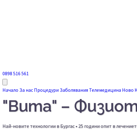
0898 516 561
Начало
За нас
Процедури
Заболявания
Телемедицина
Ново
"Вита" – Физио
Най-новите технологии в Бургас • 25 години опит в лечениет